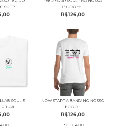
OSSO TECIDO
FEED YOUR SOUL - NO NOSSO
UT SOFT"
TECIDO "H...
6,00
R$126,00
OLLAB SOUL E
NOW START A BAND! NO NOSSO
P TURI...
TECIDO "...
6,00
R$126,00
TADO
ESGOTADO