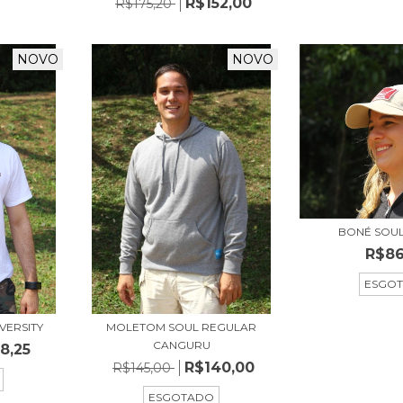
R$152,00
R$175,20
NOVO
NOVO
BONÉ SOU
R$86
ESGO
VERSITY
MOLETOM SOUL REGULAR
CANGURU
8,25
R$140,00
R$145,00
ESGOTADO