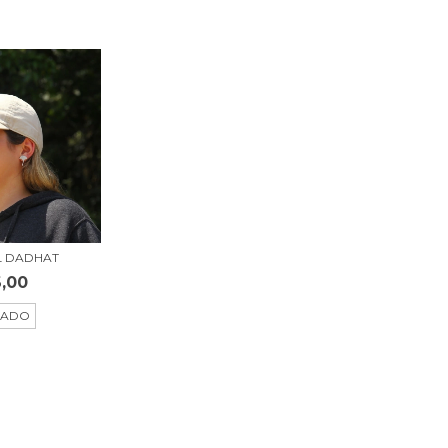
L DADHAT
,00
TADO