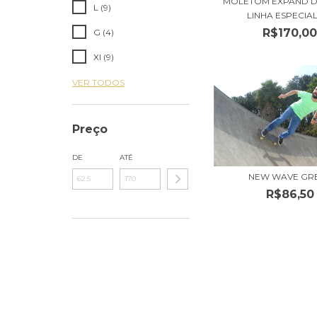
MOLETOM EXPAND D
L (9)
LINHA ESPECIAL 
R$170,0
G (4)
Xl (9)
VER TODOS
Preço
DE
ATÉ
NEW WAVE GR
R$86,50