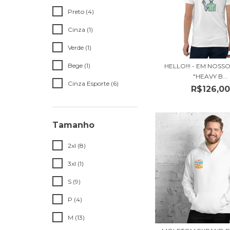
Preto (4)
Cinza (1)
Verde (1)
Bege (1)
HELLO!!! - EM NOSS
"HEAVY B...
Cinza Esporte (6)
R$126,00
Tamanho
2xl (8)
3xl (1)
S (9)
P (4)
M (13)