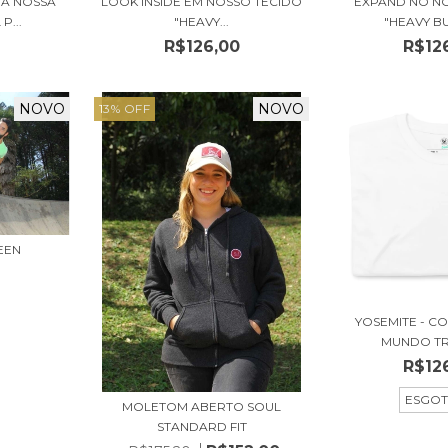
A NOSSA
LOOK INSIDE EM NOSSO TECIDO
EXPAND NO N
P...
"HEAVY...
"HEAVY B
0
R$126,00
R$12
NOVO
NOVO
13
%
OFF
EEN
YOSEMITE - C
MUNDO TRI
R$12
ESGO
MOLETOM ABERTO SOUL
STANDARD FIT