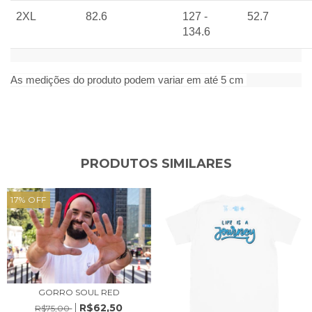
2XL
82.6
127 -
52.7
134.6
As medições do produto podem variar em até 5 cm
PRODUTOS SIMILARES
17
%
OFF
GORRO SOUL RED
R$62,50
R$75,00