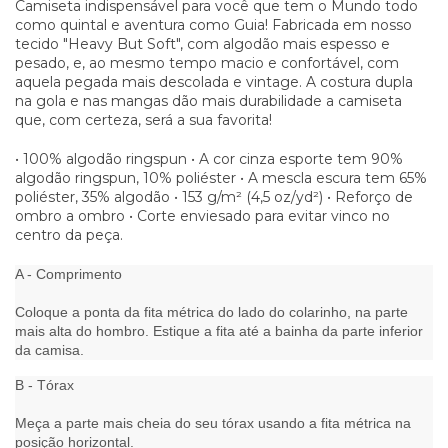
Camiseta indispensável para você que tem o Mundo todo
como quintal e aventura como Guia! Fabricada em nosso
tecido "Heavy But Soft", com algodão mais espesso e
pesado, e, ao mesmo tempo macio e confortável, com
aquela pegada mais descolada e vintage. A costura dupla
na gola e nas mangas dão mais durabilidade a camiseta
que, com certeza, será a sua favorita!
• 100% algodão ringspun • A cor cinza esporte tem 90%
algodão ringspun, 10% poliéster • A mescla escura tem 65%
poliéster, 35% algodão • 153 g/m² (4,5 oz/yd²) • Reforço de
ombro a ombro • Corte enviesado para evitar vinco no
centro da peça.
A - Comprimento
Coloque a ponta da fita métrica do lado do colarinho, na parte
mais alta do hombro. Estique a fita até a bainha da parte inferior
da camisa.
B - Tórax
Meça a parte mais cheia do seu tórax usando a fita métrica na
posição horizontal.