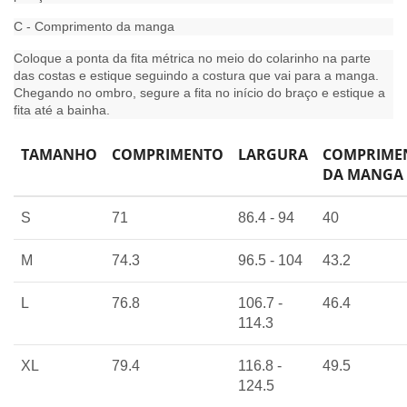
C - Comprimento da manga
Coloque a ponta da fita métrica no meio do colarinho na parte
das costas e estique seguindo a costura que vai para a manga.
Chegando no ombro, segure a fita no início do braço e estique a
fita até a bainha.
TAMANHO
COMPRIMENTO
LARGURA
COMPRIME
DA MANGA
S
71
86.4 - 94
40
M
74.3
96.5 - 104
43.2
L
76.8
106.7 -
46.4
114.3
XL
79.4
116.8 -
49.5
124.5