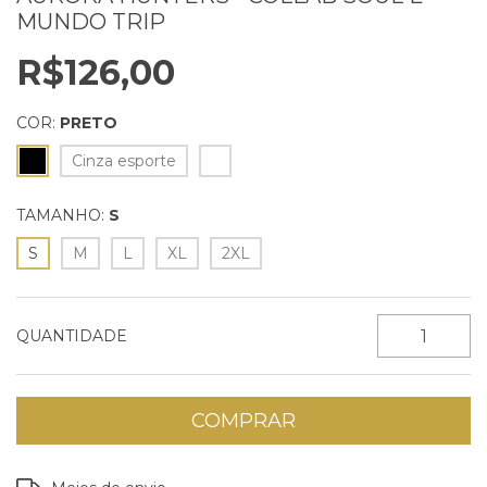
MUNDO TRIP
R$126,00
COR:
PRETO
Cinza esporte
TAMANHO:
S
S
M
L
XL
2XL
QUANTIDADE
Entregas para o CEP:
ALTERAR CEP