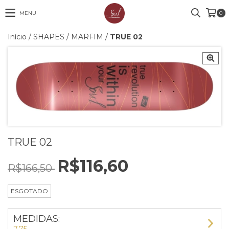
MENU
0
Início
/
SHAPES
/
MARFIM
/
TRUE 02
TRUE 02
R$116,60
R$166,50
ESGOTADO
MEDIDAS: